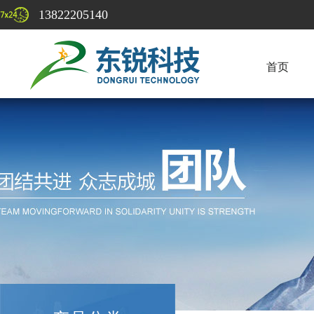
13822205140
首页