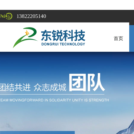
13822205140
首页