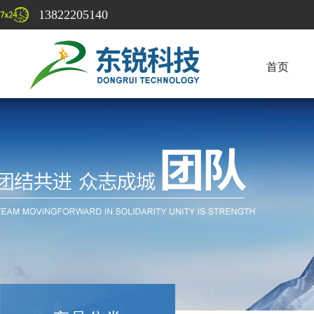
13822205140
首页