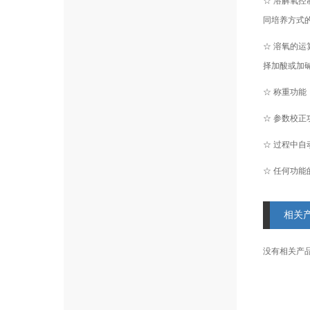
☆ 溶解氧控
同培养方式
☆ 溶氧的运
择加酸或加
☆ 称重功
☆ 参数校
☆ 过程中自
☆ 任何功能
相关
没有相关产品信