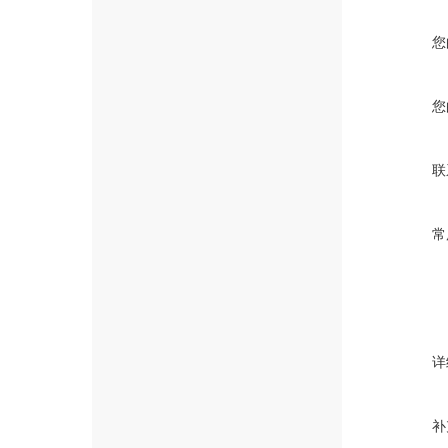
您
您
联
常
详
补