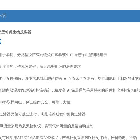
介绍
贴壁培养生物反应器
点
以用于单抗、分泌型疫苗或药物蛋白试验或生产而进行贴壁细胞培养
泡直接通气，传氧效果好，满足高密度细胞培养要求
细胞不直接接触，减少气泡对细胞的伤害 ★ 固流床培养体系，培养细胞处于相对静止
和罐内双温度PID控制,控温稳定，精度高 ★ 深层通气采用特殊的硬件和软件控制相
加样/取样阀组，保证操作安全、可靠，方便
尾气过滤器灭菌可独立进行，满足培养过程中更换过滤器
O2/AIR流量采用热质流控制仪，实现气体流量的反馈自动控制
制可以采用AIR/O2或AIR/O2/N2模式，溶氧控制采用PID 控制逻辑，控制稳定、准确