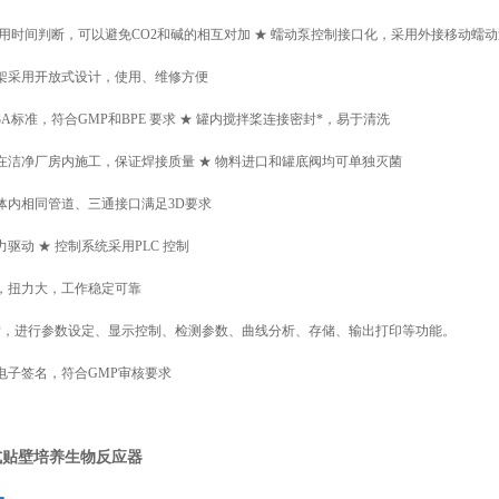
采用时间判断，可以避免CO2和碱的相互对加 ★ 蠕动泵控制接口化，采用外接移动蠕
框架采用开放式设计，使用、维修方便
3A标准，符合GMP和BPE 要求 ★ 罐内搅拌桨连接密封*，易于清洗
在洁净厂房内施工，保证焊接质量 ★ 物料进口和罐底阀均可单独灭菌
体内相同管道、三通接口满足3D要求
力驱动 ★ 控制系统采用PLC 控制
机，扭力大，工作稳定可靠
能*，进行参数设定、显示控制、检测参数、曲线分析、存储、输出打印等功能。
电子签名，符合GMP审核要求
式贴壁培养生物反应器