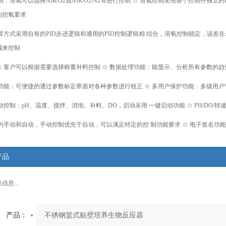
制：溶氧可以选择AIR/O2或AIR/O2/N2等进行控制 ☆ 溶氧控制采用各个控制件
的控氧要求
算方式采用自有的PID步进逻辑和通用的PID控制逻辑相 结合，溶氧控制稳定，误差在±
碱来控制
能：客户可以根据需要选择称重补料控制 ☆ 数据处理功能：能显示、分析所有参数的趋
正功能：可便捷的通过参数标定界面对各种参数进行校正 ☆ 多用户保护功能：多级用户
动控制：pH、温度、搅拌、消泡、补料、DO，启动采用 一键启动功能 ☆ PH/DO
的手动和自动，手动控制优先于自动，可以满足特定的控 制功能要求 ☆ 电子签名功能
产品
息...
产品：