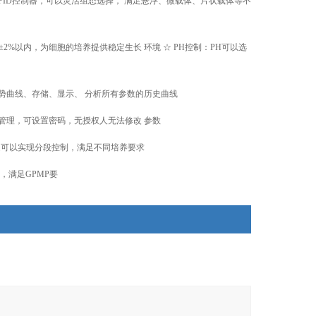
独立的PID控制器，可以灵活组态选择， 满足悬浮、微载体、片状载体等不
2%以内，为细胞的培养提供稳定生长 环境 ☆ PH控制：PH可以选
势曲线、存储、显示、 分析所有参数的历史曲线
管理，可设置密码，无授权人无法修改 参数
/转速可以实现分段控制，满足不同培养要求
，满足GPMP要