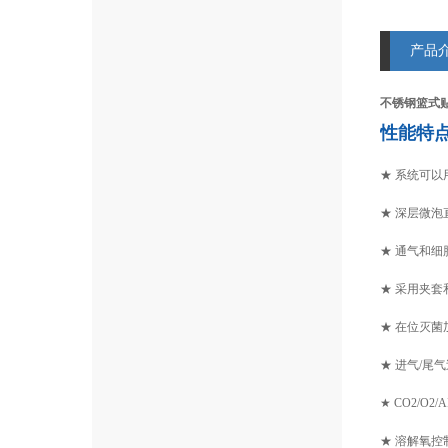
产品
不锈钢篮式
性能特
★ 系统可
★ 深层微
★ 通气和
★ 采用夹套
★ 在位灭菌
★ 进气/
★ CO2/
★ 溶解氧控