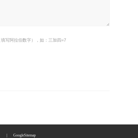
填写阿拉伯数字），如：三加四=7
们
|
GoogleSitemap