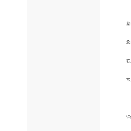
您
您
联
常
详