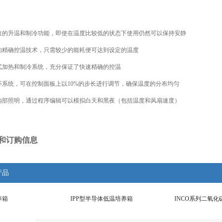
速的升温和制冷功能，即使在温度比较低的状态下使用仍然可以保持安静
的精确控温技术，只需较少的能耗便可达到设定的温度
式加热和制冷系统，充分保证了快速精确的控温
环系统，可在控制面板上以
10%的步长进行调节，确保温度的分布均匀
内部照明，通过程序编辑可以模拟白天和黑夜（包括温度和风扇速度）
和订购信息
产品
养箱
IPP型半导体低温培养箱
INCO系列二氧化