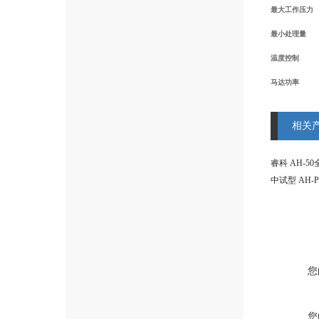
最大工作压力
最小处理量
温度控制
马达功率
相关
睿科 AH-5
中试型 AH-P
您
您