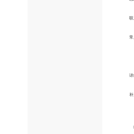
联
常
详
补