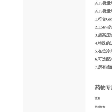
ATS
微量
ATS
微量
1
.
符合
G
2
.1.5kw
3
.
超高压
4
.
特殊的
5
.
在位冷
6
.
可选配
7
.
所有接
药物专
流量
均质级数