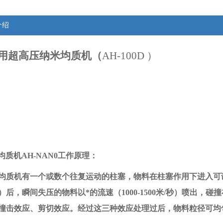
介绍
用超高压纳米均质机
（
AH-100D ）
均质机
AH-NAN0
工作原理：
均质机有一个或数个往复运动的柱塞，物料在柱塞作用下进入可
）后，瞬间失压的物料以*的流速（
1000-1500
米
/
秒）喷出，碰撞
撞击效应、剪切效应。经过这三种效应处理过后，物料粒径可均