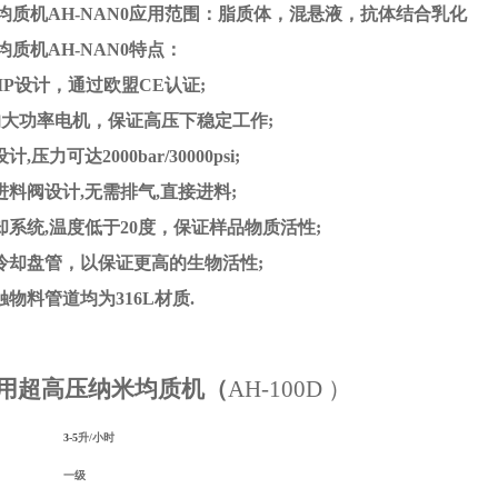
均质机
AH-NAN0
应用范围：
脂质体，混悬液，抗体结合乳化
均质机
AH-NAN0
特点：
MP
设计，通过欧盟
CE
认证
;
的大功率电机，保证高压下稳定工作
;
设计
,
压力可达
2000bar/30000psi;
进料阀设计
,
无需排气
,
直接进料
;
却系统
,
温度低于
20
度，保证
样品
物质活性
;
冷却盘管，以保证更高的生物活性
;
触物料管道均为
316L
材质
.
用超高压纳米均质机
（
AH-100D ）
3-5
升
/
小时
一级