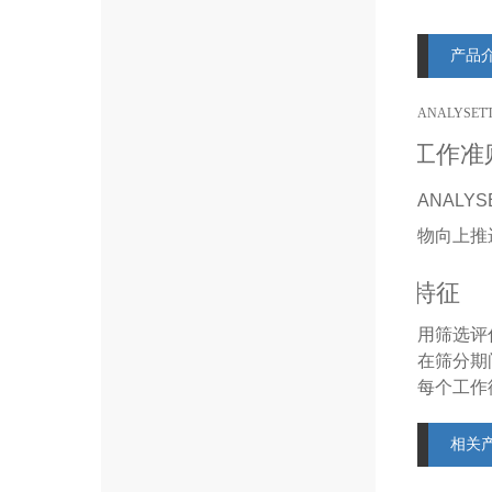
产品
ANALYSET
工作准
ANAL
物向上推
特征
在筛分期
相关