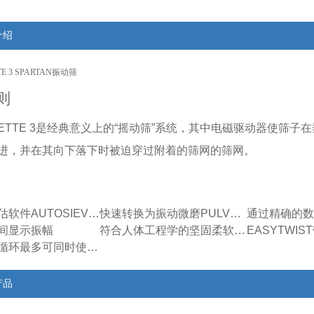
介绍
TE 3 SPARTAN振动筛
则
YSETTE 3是经典意义上的“摇动筛”系统，其中电磁驱动器使筛子
进，并在其向下落下时被迫穿过附着的筛网的筛网。
用筛选评估软件AUTOSIEVE进行自动筛分分析
快速转换为振动微磨PULVERISETTE 0
间显示振幅
符合人体工程学的坚固柔软触摸板
每个工作循环最多可同时使用10个测试筛 - 允许同时进行多达5个筛分操作
产品