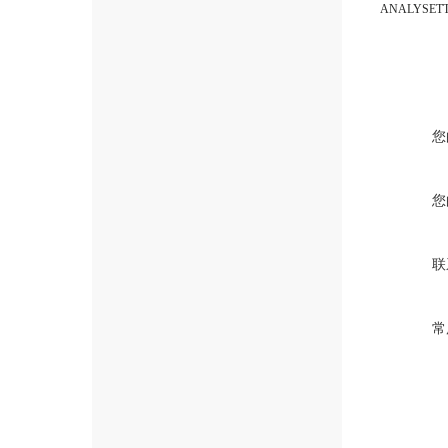
ANALYSET
您
您
联
常