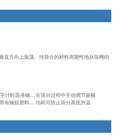
在垂直方向上振荡。
待筛分的材料周期性地从筛网织
通过精确的数字计时器准确输入筛分时间
在筛分过程中手动调节振幅
EASYTWIST带有钢筋塑料带的筛板张紧器包括在内
功耗可防止筛分系统升温