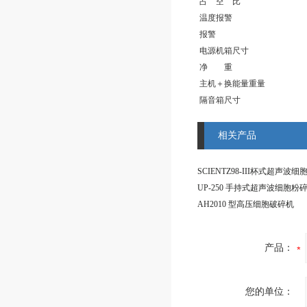
占 空 比
温度报警
报警
电源机箱尺寸
净 重
主机＋换能量重量
隔音箱尺寸
相关产品
SCIENTZ98-III杯式超声波
UP-250 手持式超声波细胞粉
AH2010 型高压细胞破碎机
产品：
您的单位：