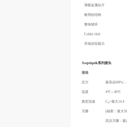
薄膜金属拉片
耐用的结构
整体锁环
Colder click
市场供应能力
Aseptiquik系列接头
规格
压力
最高达60Psi，4.
温度
4℃～40℃
典型流速
C
=最大14.4
v
灭菌
γ辐射：最大5
高压灭菌：最高