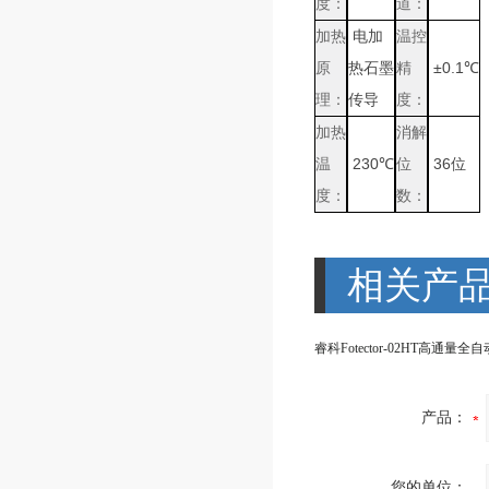
度：
道：
加热
电加
温控
原
热石墨
精
±0.1℃
理：
传导
度：
加热
消解
温
230℃
位
36位
度：
数：
相关产
产品：
您的单位：