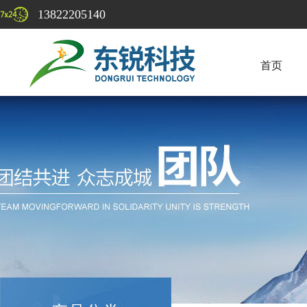
13822205140
首页