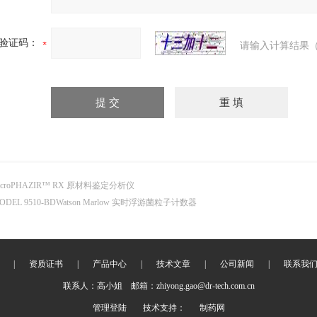
验证码：
请输入计算结果（
icroPHAZIR™ RX 原材料鉴定分析仪
ODEL 9510-BDWatson Marlow 实时浮游菌粒子计数器
|
资质证书
|
产品中心
|
技术文章
|
公司新闻
|
联系我
联系人：高小姐 邮箱：zhiyong.gao@dr-tech.com.cn
管理登陆
技术支持：
制药网