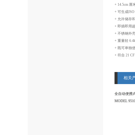
+ 14.5
+ 可生成ISO 
+ 允许储存
+ 即插即用
+ 不锈钢外
+ 重量轻 6.4
+ 既可单独
+ 符合 21 C
相关
全自动便携