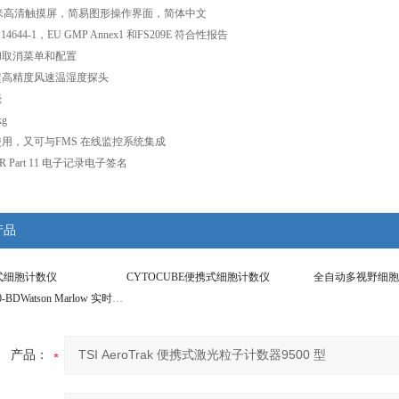
cm 厘米高清触摸屏，简易图形操作界面，简体中文
14644-1，EU GMP Annex1 和FS209E 符合性报告
和取消菜单和配置
超高精度风速温湿度探头
壳
kg
使用，又可与FMS 在线监控系统集成
FR Part 11 电子记录电子签名
产品
式细胞计数仪
CYTOCUBE便携式细胞计数仪
全自动多视野细胞
MODEL 9510-BDWatson Marlow 实时浮游菌粒子计数器
产品：