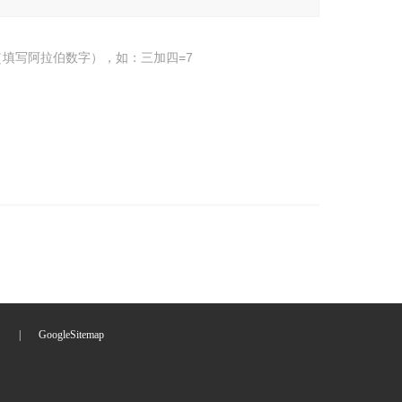
填写阿拉伯数字），如：三加四=7
们
|
GoogleSitemap