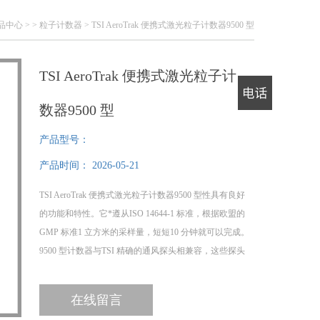
品中心
> >
粒子计数器
> TSI AeroTrak 便携式激光粒子计数器9500 型
TSI AeroTrak 便携式激光粒子计
数器9500 型
电话
产品型号：
产品时间：
2026-05-21
TSI AeroTrak 便携式激光粒子计数器9500 型性具有良好
的功能和特性。它*遵从ISO 14644-1 标准，根据欧盟的
GMP 标准1 立方米的采样量，短短10 分钟就可以完成。
9500 型计数器与TSI 精确的通风探头相兼容，这些探头
可以测量风速/ 温度/ 湿度，为认证提供了一个完整的解
决方案。配上一个管路长达8 米的电子过滤扫描探头，
在线留言
成为现场过滤测试的选择。