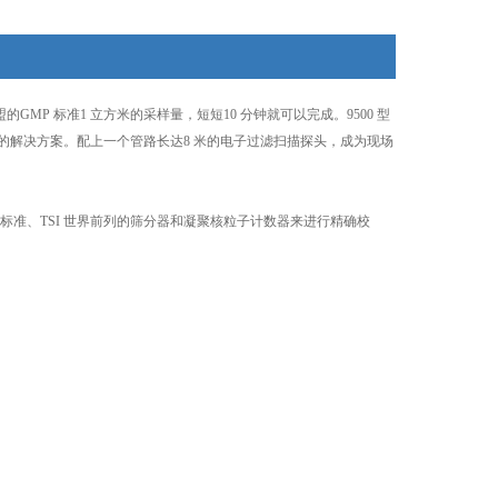
盟的GMP 标准1 立方米的采样量，短短10 分钟就可以完成。9500 型
完整的解决方案。配上一个管路长达8 米的电子过滤扫描探头，成为现场
粒子检验标准、TSI 世界前列的筛分器和凝聚核粒子计数器来进行精确校