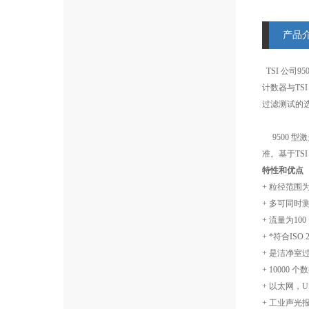
产品
TSI 公司9
计数器与TS
过滤测试的
9500 型
准。基于T
特性和优点
+ 粒径范围为0
+ 多可同时
+ 流量为100
+ *符合ISO 
+ 是洁净室
+ 10000 
+ 以太网，U
+ 工业声光