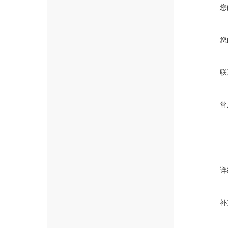
您
您
联
常
详
补