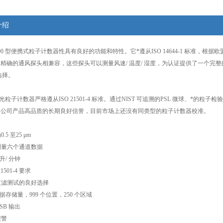
介绍
500 型便携式粒子计数器性具有良好的功能和特性。它*遵从ISO 14644-1 标准，根据欧
I 精确的通风探头相兼容，这些探头可以测量风速/ 温度/ 湿度，为认证提供了一个
选择。
激光粒子计数器严格遵从ISO 21501-4 标准。通过NIST 可追溯的PSL 微球、*的
SI 公司产品高品质的长期良好信誉，目前市场上还没有同类型的粒子计数器校准。
.5 至25 μm
测量六个通道数据
 升/ 分钟
21501-4 要求
过滤测试的良好选择
个数据存储量，999 个位置，250 个区域
SB 输出
报警