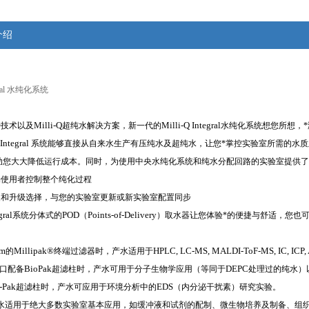
介绍
ral
水纯化系统
®
Milli-Q
Milli-Q Integral
技术以及
超纯水解决方案，新一代的
水纯化系统想您所想，
 Integral
系统能够直接从自来水生产有压纯水及超纯水，让您*掌控实验室所需的水
助您大大降低运行成本。同时，为使用中央水纯化系统和纯水分配回路的实验室提供了
端使用者控制整个纯化过程
装和升级选择，与您的实验室更新或新实验室配置同步
gral
POD
Points-of-Delivery
系统分体式的
（
）取水器让您体验*的便捷与舒适，您也
m
Millipak®
HPLC, LC-MS, MALDI-ToF-MS, IC, ICP,
的
终端过滤器时，产水适用于
BioPak
DEPC
口配备
超滤柱时，产水可用于分子生物学应用（等同于
处理过的纯水）
-Pak
EDS
超滤柱时，产水可应用于环境分析中的
（内分泌干扰素）研究实验。
水适用于绝大多数实验室基本应用，如缓冲液和试剂的配制、微生物培养及制备、组