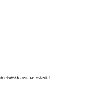
II
USP®
EP
指标）中
级水和
、
中纯水的要求。