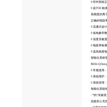
◊
经外部校
◊
TOC
该
检
高精度的离
正确的电阻
◊
流通式设
◊
低电极常
◊
温度灵敏
◊
电阻率检
◊
该高精度
智能化系统
Milli-Q Inte
◊
常规使用
◊
系统维护
◊
系统管理：
智能化系统
-
*的“实验
也能安心无