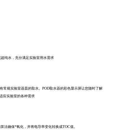
或超纯水，充分满足实验室用水需求
POD
所有常规实验室器皿的取水。
取水器的彩色显示屏让您随时了解
适应实验室的各种需求
TOC
算法确保*氧化，并将电导率变化转换成
值。