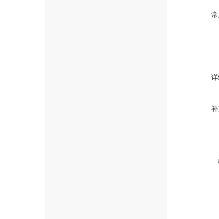
常
详
补