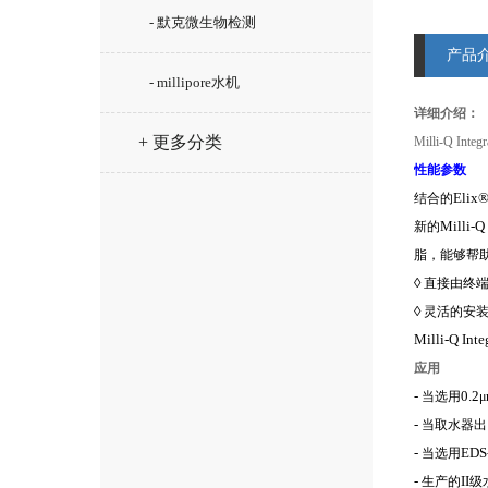
- 默克微生物检测
产品
- millipore水机
详细介绍：
+ 更多分类
Milli-Q Integ
性能参数
Elix
结合的
Milli-Q
新的
脂，能够帮
◊
直接由终
◊
灵活的安
Milli-Q Inte
应用
-
0.2
当选用
μ
-
当取水器出
-
EDS
当选用
-
II
生产的
级