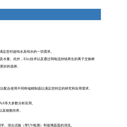
及超纯水，让您*掌控实验室所需的水质及水量。此外，
Elix技术
*满足您对超纯水及纯水的一切需求。
Elix
质及水量。此外，
技术以及通过弱电流持续再生的离子交换树
更好的选择。
可以配合使用不同终端精制器以满足您特定的研究和应用需求。
 AA
等大多数分析应用。
以及细胞培养。
UV
织学、溶出试验（带
检测）和玻璃器皿的润洗。