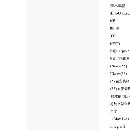
技术规格
Milli-Q Integ
参数
电阻率
TOC
细菌
(*)
颗粒
>0.2
μ
m(*
热原（内毒素
RNases(**)
DNases(**)
(*)
Mi
在安装
(**)
B
在安装
纯水的电阻
I
超纯水符合
产水
Max L/d
（
Integral 3