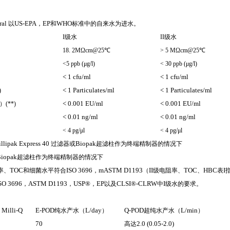
ral
US-EPA
EP
WHO
以
，
和
标准中的自来水为进水。
I
级水
II
级水
18. 2M
Ω
cm@25℃
> 5 M
Ω
cm@25℃
<5 ppb (
μg/l)
< 30 ppb (
μg/l)
< 1 cfu/ml
< 1 cfu/ml
< 1 Particulates/ml
< 1 Particulates/ml
)
< 0.001 EU/ml
< 0.001 EU/ml
）
(**)
< 0.01 ng/ml
< 0.01 ng/ml
< 4 pg/
μl
< 4 pg/
μl
llipak Express 40
Biopak
过滤器或
超滤柱作为终端精制器的情况下
iopak
超滤柱作为终端精制器的情况下
TOC
ISO 3696
m
ASTM D1193
II
TOC
HBC
I
率、
和细菌水平符合
，
（
级电阻率、
、
表
SO 3696
ASTM D1193
USP®
EP
CLSI®-CLRW
I
，
，
，
以及
中
级水的要求。
Milli-Q
E-POD
L/day
Q-POD
L/min
）
纯水产水（
）
超纯水产水（
）
70
2.0 (0.05-2.0)
高达