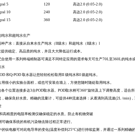
gral 5
120
2.0 (0.05-2.0)
高达
gral 10
240
2.0 (0.05-2.0)
高达
gral 15
360
2.0 (0.05-2.0)
高达
的纯水和超纯水生产
II
I
l
两种产水：直接从自来水生产纯水（
级水）和超纯水（
级水）
仅提供稳定、高品质的纯水，并且大大降低运行成本。
70L
360L
配合使用一系列终端精制器可满足不同特定应用的需求每天可生产
至
的纯水
取水
POD
Q-POD
II
I
和
取水器让您轻轻松松取用
级纯水和
级超纯水。
占用很小的实验台面积，或也可安装在墙上，方便您随时随处取用纯水。
3
POD
POD
360
的各个位置连接多达
台
取水器。
取水柄可
°旋转及上下调整高度，适合
4
(2L /min)
息，确保良好水质。精确的流量计，可提供
种流速选择：从逐滴到高流速
，
控
和高精度的电阻率检测仪确保稳定的水质。防止有机物突破
测可确保系统的有机污染物去除过程正常进行。
(
25
C
)
中的钛电极可对此电导率的变化
温度补偿到
°
进行持续监测，并通过一系列精确的