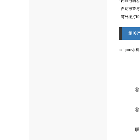
-
内置电脑芯
-
自动报警与
-
可外接打印
相关
millipore水机
您
您
联