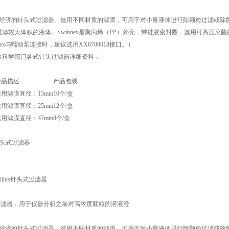
x是更经济的针头式过滤器。选用不同材质的滤膜，可用于对小量液体进行除颗粒过滤或除菌过
滤较大体积的液体。Swinnex是聚丙烯（PP）外壳，带硅胶密封圈，选用可高压灭
nex与蠕动泵连接时，建议选用XX6700018接口。）
命科学部门各式针头过滤器详细资料：
产品描述
产品包装
适用滤膜直径：13mm
10个/盒
适用滤膜直径：25mm
12个/盒
适用滤膜直径：47mm
8个/盒
菌针头式过滤器
Millex针头式过滤器
llex过滤器，用于仪器分析之前对高浓度颗粒的溶液澄
x是更经济的针头式过滤器。选用不同材质的滤膜，可用于对小量液体进行除颗粒过滤或除菌过