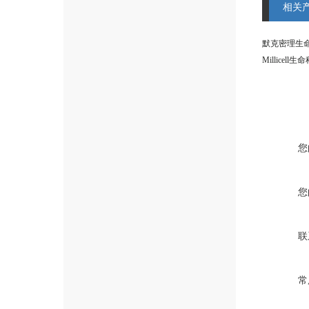
相关
默克密理生
您
您
联
常