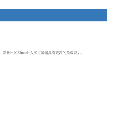
菌包装。新推出的33mm针头式过滤器具有更高的负载能力。