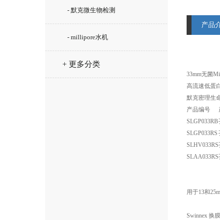
- 默克微生物检测
产品
- millipore水机
+ 更多分类
33mm无菌Mi
高流速低蛋白
默克密理生
产品编号
SLGP033RB
SLGP033RS
SLHV033RS
SLAA033RS
用于13和2
Swinnex