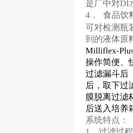
是厂中对
DI
4．
食品饮
可对检测瓶
到的液体原
Milliflex-Plu
操作简便、
过滤漏斗后
后，取下过
膜脱离过滤
后送入培养
系统特点：
1
，过滤过程