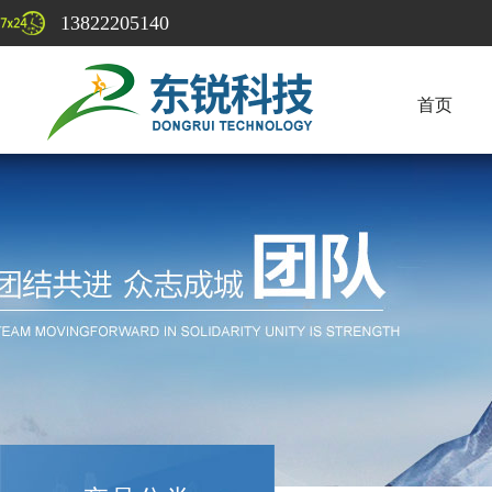
13822205140
首页