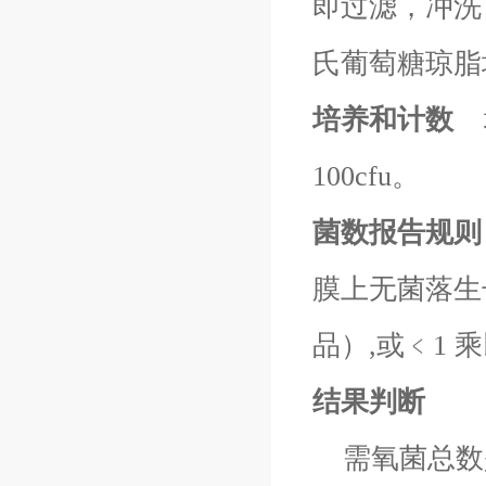
即过滤，冲洗
氏葡萄糖琼脂
培养和计数
培
100cfu。
菌数报告规则
膜上无菌落生长
品）,或﹤1
结果判断
需氧菌总数