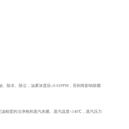
电话
水、除尘，油雾浓度应≤0.01PPM，否则将影响除菌
滤精度的洁净饱和蒸汽杀菌。蒸汽温度<140℃，蒸汽压力