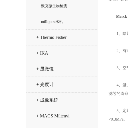
- 默克微生物检测
Merc
- millipore水机
1、除菌
+ Thermo Fisher
2、有些
+ IKA
3、空气
+ 显微镜
+ 光度计
4、进入除
滤芯的寿
+ 成像系统
5、定期杀
+ MACS Miltenyi
<0.3MP