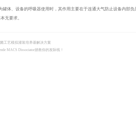
罐体、设备的呼吸器使用时，其作用主要在于连通大气防止设备内部负
基本无要求。
菌工艺模拟灌装培养基解决方案
entle MACS Dissociator拯救你的发际线！