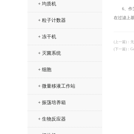
+ 均质机
6、作为
在过滤上
+ 粒子计数器
+ 冻干机
(上一篇)
：
无
(下一篇)
：
G
+ 灭菌系统
+ 细胞
+ 微量移液工作站
+ 振荡培养箱
+ 生物反应器