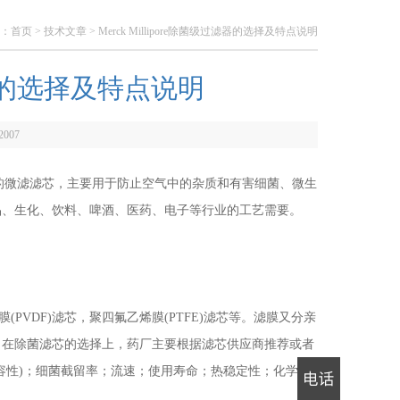
：
首页
>
技术文章
> Merck Millipore除菌级过滤器的选择及特点说明
过滤器的选择及特点说明
2007
上的微滤滤芯，主要用于防止空气中的杂质和有害细菌、微生
品、生化、饮料、啤酒、医药、电子等行业的工艺需要。
(PVDF)滤芯，聚四氟乙烯膜(PTFE)滤芯等。滤膜又分亲
。在除菌滤芯的选择上，药厂主要根据滤芯供应商推荐或者
容性)；细菌截留率；流速；使用寿命；热稳定性；化学稳