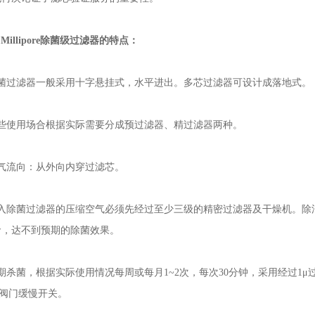
k Millipore除菌级过滤器的特点：
过滤器一般采用十字悬挂式，水平进出。多芯过滤器可设计成落地式。
使用场合根据实际需要分成预过滤器、精过滤器两种。
流向：从外向内穿过滤芯。
菌过滤器的压缩空气必须先经过至少三级的精密过滤器及干燥机。除油、除
命，达不到预期的除菌效果。
菌，根据实际使用情况每周或每月1~2次，每次30分钟，采用经过1μ过
a。阀门缓慢开关。