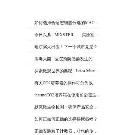
相关文章
如何选择合适您细胞分选的MACS分选柱
今日头条 | MIXSTER——实验室里的变形金刚
哈尔滨火出圈！下一个城市竟是？
消毒灭菌 | 医院预防感染发生的重要防线
探索微观世界的奥秘 | Leica Mateo FL数码倒置显微镜
有关CO2培养箱的操作可分为以下九个步骤
thermoCO2培养箱在使用前后需注意哪些事项？
默克微生物检测：确保产品安全的科技力量
如何正如何正确的选择摇床振幅？
正确安装粒子计数器，对您的使用很重要！