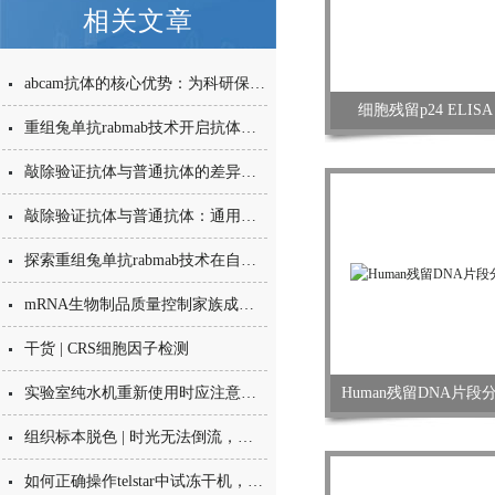
相关文章
abcam抗体的核心优势：为科研保驾护航
细胞残留p24 ELIS
重组兔单抗rabmab技术开启抗体药物研发新时代
敲除验证抗体与普通抗体的差异解析
敲除验证抗体与普通抗体：通用性之辨
探索重组兔单抗rabmab技术在自身免疫性疾病治疗中的潜在价值
mRNA生物制品质量控制家族成员全新亮相
干货 | CRS细胞因子检测
实验室纯水机重新使用时应注意什么呢？
Human残留DNA片
组织标本脱色 | 时光无法倒流，它可以！再来一次！
如何正确操作telstar中试冻干机，避免出现问题？