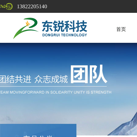
13822205140
首页