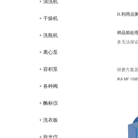
+ 清洗机
D.
利用点
+ 干燥机
样品前处
+ 洗瓶机
多无法保
+ 离心泵
+ 容积泵
研磨方案
IKA MF 1
+ 各种阀
+ 酶标仪
+ 洗衣板
+ 旋光仪