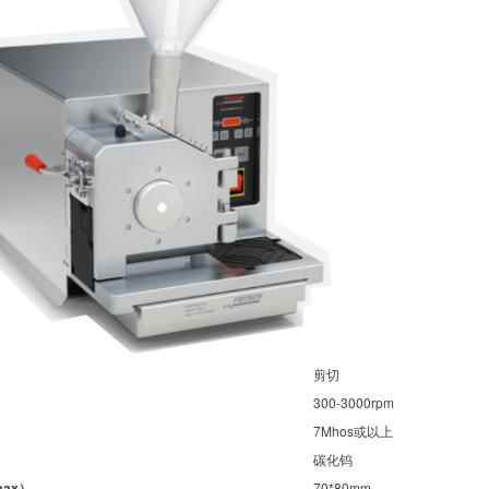
剪切
300-3000rpm
7Mhos或以上
碳化钨
ax）
70*80mm