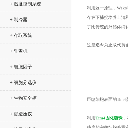
+ 温度控制系统
利用这一原理，Wa
存在下捕捉培养上清
+ 制冷器
了比传统的外泌体纯
+ 存取系统
这是迄今为止取代黄
+ 轧盖机
+ 细胞因子
+ 细胞分选仪
+ 生物安全柜
巨噬细胞表面的Tim
+ 渗透压仪
利用
Tim4固化磁珠
，
纯度的完整细胞外囊泡