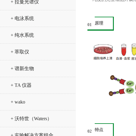
+ 拉曼光谱仪
+ 电泳系统
原理
01
+ 纯水系统
+ 萃取仪
+ 谱新生物
+ TA 仪器
+ wako
+ 沃特世（Waters）
特点
02
+ 实验解决方案组合