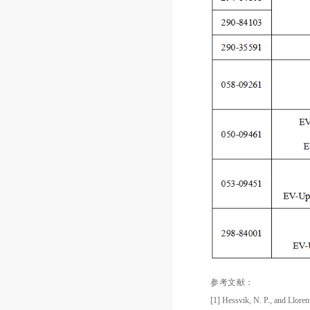
参考文献：
[1] Hessvik, N. P., and Llore