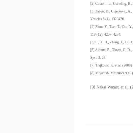
[2] Colao, I. L., Corteling, 
[3] Zabeo, D., Cvjetkovic, A.,
Vesicles 6 (1), 1329476.
[4] Zhou, Y., Tian, T., Zhu, Y
118 (12), 4267–4274.
[5] Li, X. H., Zhang, J., Li, 
[6] Akuma, P., Okagu, O. D., 
Syst. 3, 23.
[7] Trajkovic, K. et al. (200
[8] Miyanishi Masanori.et al. 
[9] Nakai Wataru.et al. (