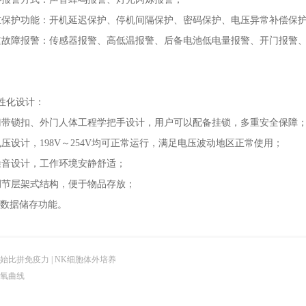
护功能：开机延迟保护、停机间隔保护、密码保护、电压异常补偿保
障报警：传感器报警、高低温报警、后备电池低电量报警、开门报警、
化设计：
锁扣、外门人体工程学把手设计，用户可以配备挂锁，多重安全保障
计，198V～254V均可正常运行，满足电压波动地区正常使用；
设计，工作环境安静舒适；
层架式结构，便于物品存放；
数据储存功能。
始比拼免疫力 | NK细胞体外培养
氧曲线