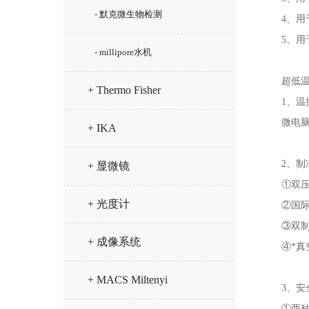
- 默克微生物检测
4、用于
5、用于
- millipore水机
超低温冰
+ Thermo Fisher
1、温控
微电脑智能
+ IKA
2、制冷
+ 显微镜
①双压机
+ 光度计
②国际品
③双制冷
+ 成像系统
④*真空
+ MACS Miltenyi
3、安全
①两种报