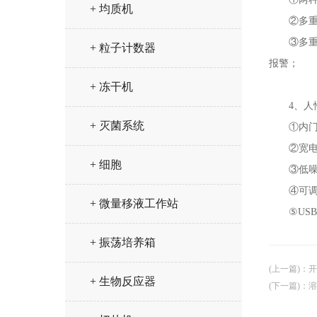
+ 均质机
②多重保
③多重故
+ 粒子计数器
报警；
+ 冻干机
4、人性
+ 灭菌系统
①内门带
②宽电压设
+ 细胞
③低噪音
④可调节
+ 微量移液工作站
⑤USB
+ 振荡培养箱
(上一篇)
：
开
+ 生物反应器
(下一篇)
：
溶