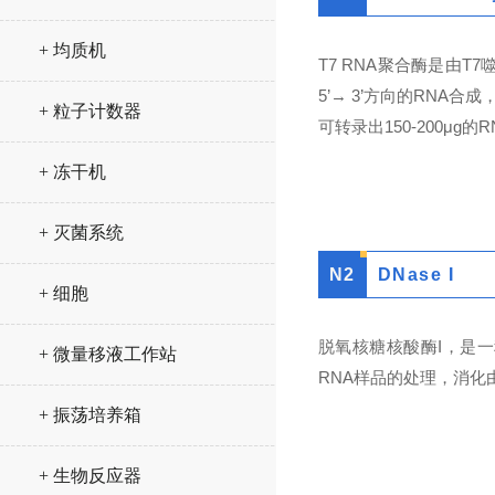
+ 均质机
T7 RNA聚合酶是由
5’→ 3’方向的RNA
+ 粒子计数器
可转录出150-200μg的R
+ 冻干机
+ 灭菌系统
N
2
DNase I
+ 细胞
脱氧核糖核酸酶I，是
+ 微量移液工作站
RNA样品的处理，消化由
+ 振荡培养箱
+ 生物反应器