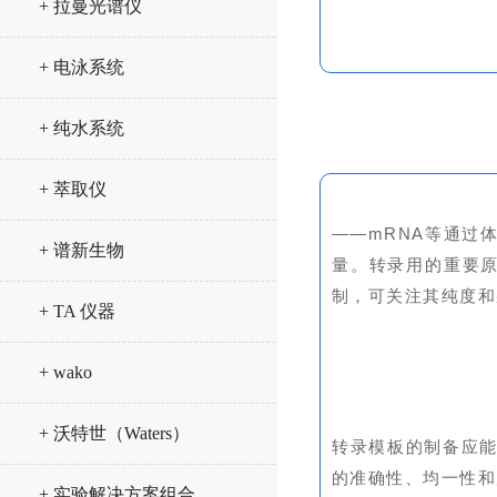
+ 拉曼光谱仪
+ 电泳系统
+ 纯水系统
+ 萃取仪
——mRNA等通过
+ 谱新生物
量。转录用的重要原
制，可关注其纯度和
+ TA 仪器
+ wako
+ 沃特世（Waters）
转录模板的制备应
的准确性、均一性和
+ 实验解决方案组合