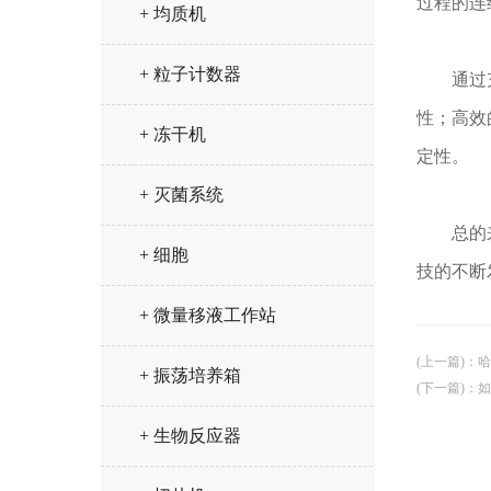
过程的连
+ 均质机
+ 粒子计数器
通过充分
性；高效
+ 冻干机
定性。
+ 灭菌系统
总的来说
+ 细胞
技的不断
+ 微量移液工作站
(上一篇)
：
哈
+ 振荡培养箱
(下一篇)
：
如
+ 生物反应器