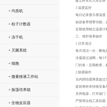
建立样本出入库记录，
3.温度监控
+ 均质机
每日记录显示屏温度，
如设备带报警功能，设
+ 粒子计数器
定期使用独立温度计验
三、维护保养操作
+ 冻干机
1.日常清洁
+ 灭菌系统
每月清洁一次：断电后，
冷凝器过滤网：每3个
+ 细胞
门封条：定期检查，如
2.除霜操作
+ 微量移液工作站
当内胆结霜厚度超过5
提前将样本转移至备用
+ 振荡培养箱
关闭电源，打开箱门，
严禁用尖锐工具刮霜，
+ 生物反应器