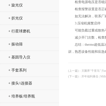
检查电源电压是否稳
+ 旋光仪
检查报警设置是否正
如无法解决，联系厂家
+ 折光仪
3.压缩机频繁启停
可能负载过重或散热
+ 行星球磨机
减少开门次数，检查散
+ 振动筛
总结：thermo超低
训，熟悉设备性能和应急
+ 基因导入仪
+ 手套系列
(上一篇)
：
灭菌界“千里马” |
(下一篇)
：
开年福利暴击 | Mi
+ 接头\\连接器
+ 培养板/培养瓶