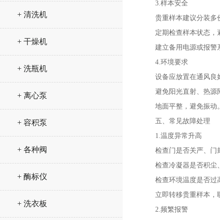
3.样本安全
+ 清洗机
贵重样本建议分装多份
定期检查样本状态，避
+ 干燥机
建立备用电源或报警系
4.环境要求
+ 洗瓶机
设备应放置在通风良好、
避免阳光直射、热源附
+ 离心泵
地面平整，避免振动
五、常见故障处理
+ 容积泵
1.温度异常升高
+ 各种阀
检查门是否关严、门封
检查冷凝器是否积尘、
+ 酶标仪
检查环境温度是否过高
立即转移贵重样本，联
+ 洗衣板
2.频繁报警