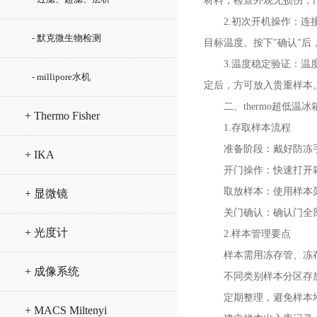
材料，检查外观无损伤，
2.初次开机操作：连接
- 默克微生物检测
目标温度。按下"确认"后
3.温度稳定验证：温度
- millipore水机
定后，方可放入贵重样本
二、thermo超低温冰
+ Thermo Fisher
1.存取样本流程
准备阶段：戴好防冻手
+ IKA
开门操作：快速打开箱
取放样本：使用样本架或
+ 显微镜
关门确认：确认门全部关
+ 光度计
2.样本管理要点
样本需用冻存管、冻存
+ 成像系统
不同类别样本分区存放
定期整理，避免样本堆
+ MACS Miltenyi