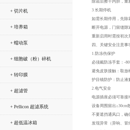
除霜后擦干内胆，重新
3.长期停机
+ 切片机
如需长期停用，先除霜
+ 培养箱
断开电源，门留缝隙
重新启用时需按初次开
+ 蠕动泵
四、关键安全注意事
1.防冻伤保护
+ 细胞破（粉）碎机
必须戴防冻手套：-80
避免皮肤接触：取放样
+ 转印膜
护目镜防护：防止液氮
2.电气安全
+ 超滤管
电源插座必须可靠接地
设备周围留出≥30cm
+ Pellicon 超滤系统
不要遮挡通风口，确保
+ 超低温冰箱
发现异常（异响、冒烟