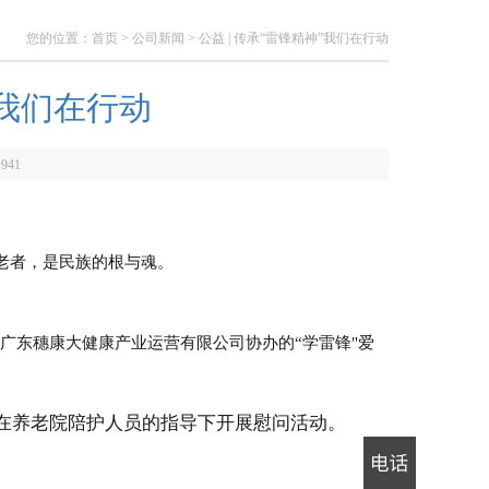
您的位置：
首页
>
公司新闻
> 公益 | 传承“雷锋精神”我们在行动
”我们在行动
：
941
老者，是民族的根与魂。
广东穗康大健康产业运营有限公司协办的“学雷锋"爱
在养老院陪护人员的指导下开展慰问活动。