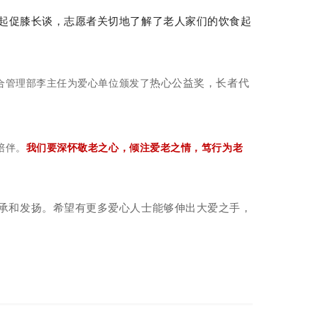
电话
起促膝长谈，志愿者关切地了解了老人家们的饮食起
热心公益奖，
长者代
合管理部李主任为爱心单位
颁发了
陪伴。
我们要深怀敬老之心，倾注爱老之情，笃行为老
承和发扬。希望有更多爱心人士能够伸出大爱之手，