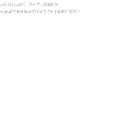
启新篇 | 2023第一次研讨会圆满闭幕
ntegritest5完整性测试仪在医疗行业中有着广泛应用