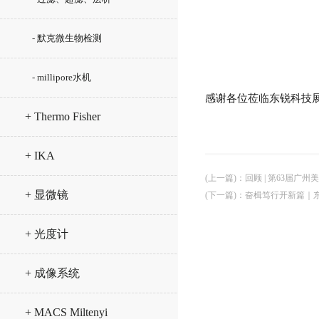
- 默克微生物检测
- millipore水机
感谢各位莅临东锐科技
+ Thermo Fisher
+ IKA
(上一篇)
：
回顾 | 第63届广
+ 显微镜
(下一篇)
：
奋楫笃行开新篇｜东
+ 光度计
+ 成像系统
+ MACS Miltenyi