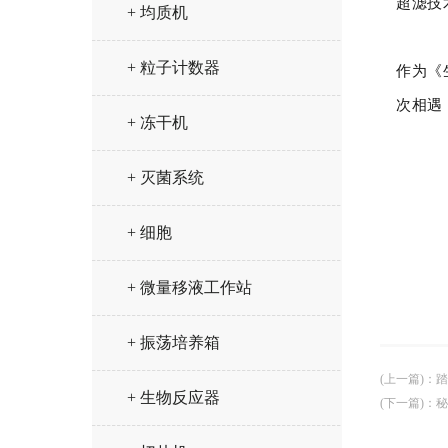
超滤技
+ 均质机
+ 粒子计数器
作为《
次相遇
+ 冻干机
+ 灭菌系统
+ 细胞
+ 微量移液工作站
+ 振荡培养箱
(上一篇)
：
踏
+ 生物反应器
(下一篇)
：
秘