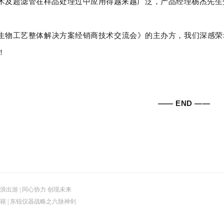
术及超滤管在样品处理过中应用得越来越广泛，产品经理杨杰先生
生物工艺整体解决方案经销商技术交流会》的主办方，我们深感荣
！
—— END ——
浪出游 | 同心协力 创现未来
籍 | 东锐仪器战略之六脉神剑