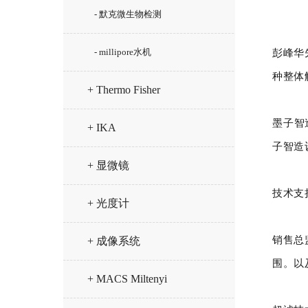
- 默克微生物检测
彭峰华
- millipore水机
种整体
+ Thermo Fisher
墨子智
+ IKA
子智造
+ 显微镜
技术支
+ 光度计
销售总
+ 成像系统
围。以
+ MACS Miltenyi