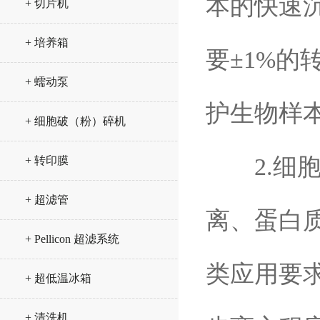
本的快速
+ 切片机
+ 培养箱
要±1%
+ 蠕动泵
护生物样
+ 细胞破（粉）碎机
2.细胞
+ 转印膜
+ 超滤管
离、蛋白
+ Pellicon 超滤系统
类应用要
+ 超低温冰箱
+ 清洗机