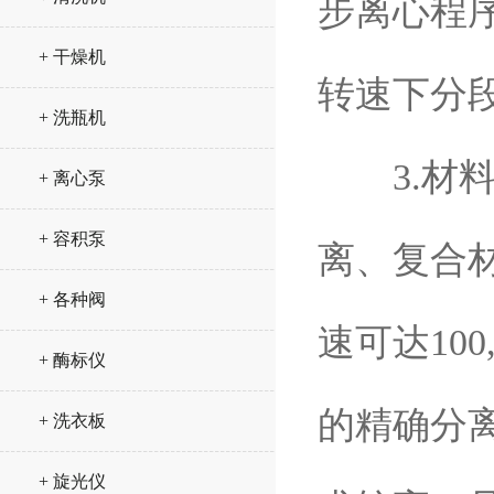
步离心程
+ 干燥机
转速下分
+ 洗瓶机
3.材料
+ 离心泵
+ 容积泵
离、复合
+ 各种阀
速可达10
+ 酶标仪
的精确分
+ 洗衣板
+ 旋光仪