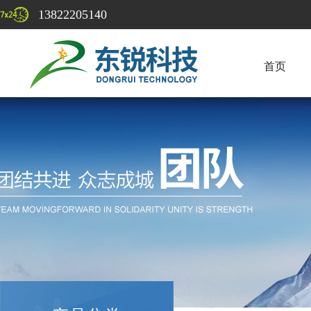
13822205140
首页