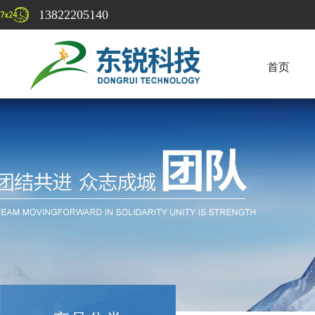
13822205140
首页