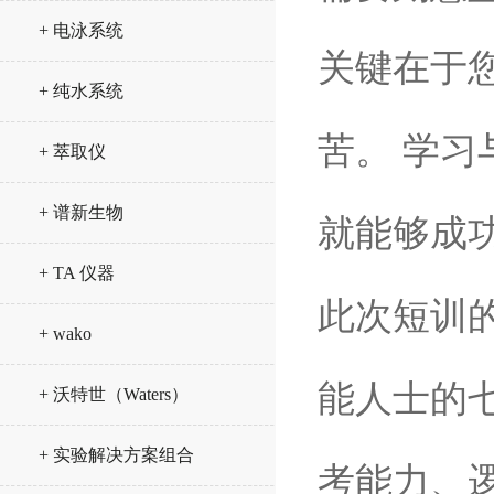
+ 电泳系统
关键在于
+ 纯水系统
苦。 学
+ 萃取仪
+ 谱新生物
就能够成
+ TA 仪器
此次短训
+ wako
能人士的
+ 沃特世（Waters）
+ 实验解决方案组合
考能力、