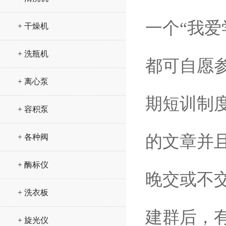
一个“我
+ 干燥机
+ 洗瓶机
都可自愿
+ 离心泵
期短训制
+ 容积泵
的文章并
+ 各种阀
+ 酶标仪
晚交或不
+ 洗衣板
建群后，
+ 旋光仪