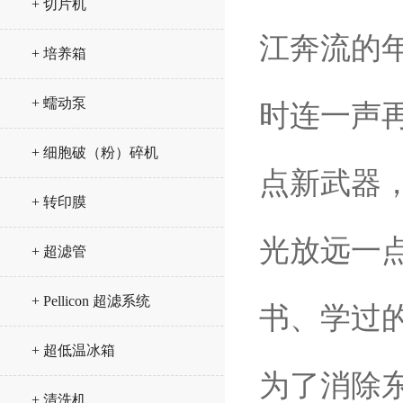
+ 切片机
江奔流的
+ 培养箱
+ 蠕动泵
时连一声
+ 细胞破（粉）碎机
点新武器
+ 转印膜
光放远一
+ 超滤管
+ Pellicon 超滤系统
书、学过
+ 超低温冰箱
为了消除东
+ 清洗机