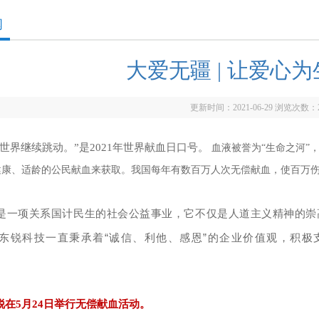
闻
大爱无疆 | 让爱心
更新时间：2021-06-29 浏览次数：
世界继续跳动。”是2021年世界献血日口号。
血液被誉为“生命之河”
健康、适龄的公民献血来获取。我国每年有数百万人次无偿献血，使百万
是一项关系国计民生的社会公益事业，它不仅是人道主义精神的崇
东锐科技
秉承着“诚信、利他、感恩”的企业价值观，积
一直
锐在5月24日举行无偿献血活动。