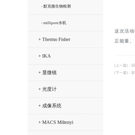
- 默克微生物检测
- millipore水机
这次活动
+ Thermo Fisher
正能量。
+ IKA
(上一篇)
：
回
+ 显微镜
(下一篇)
：
影
+ 光度计
+ 成像系统
+ MACS Miltenyi