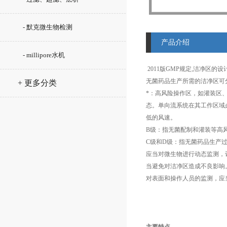
- 默克微生物检测
产品介绍
- millipore水机
2011版GMP规定,洁净区的
无菌药品生产所需的洁净区可
+ 更多分类
*：高风险操作区，如灌装区
态。单向流系统在其工作区域必
低的风速。
B级：指无菌配制和灌装等高
C级和D级：指无菌药品生产
应当对微生物进行动态监测，
当避免对洁净区造成不良影响
对表面和操作人员的监测，应