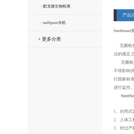
- 默克微生物检测
产品
- millipore水机
SteriSec
+ 更多分类
无菌检
法的规定,
无菌检查
不得影响
行国家标
进行监控
Ster
1、封闭式
2、人体
3、经过