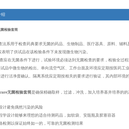
介绍
ure无菌检验套筒
查法系用于检查药典要求无菌的药品、生物制品、医疗器具、原
料、辅料
仅表明了供试品在该检验条件下未发现微生物污染。
应在无菌条件下进行，试验环境必须达到无菌检查的要求，检
验全过程
供试品中微生物的检出。单向流空气区、工作台面及环境应定期按医药工
准进行洁
净度确认。隔离系统应定期按相关的要求进行验证，其内部环境
。
iSecure无菌检验套筒
是确保精确取样，过滤，冲洗，加入培养基并培养的的
设计避免偶然污染的风险
工程学设计能够来理想的适合待测药品，如软袋、安瓿瓶及胶塞容器
严格检测以保证始终如一的，可靠的无菌检测结果