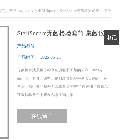
首页
>
产品中心
> >
Merck Millipore
> SteriSecure无菌检验套筒 集菌仪
SteriSecure无菌检验套筒 集菌仪
产品型号：
电话
产品时间：
2026-05-21
无菌检查法系用于检查药典要求无菌的药品、生物制
品、医疗器具、原料、辅料及其他品种是否无菌的一种
方法。若供试品符合无菌检查法的规定,仅表明了供试品
在该检验条件下未发现微生物污染。
无菌检查应在无菌条件下进行，试验环境必须达到无菌
检查的要求，检验全过程应严格遵守无菌操作，防止微
在线留言
生物污染，防止污染的措施不得影响供试品中微生物的
检出。单向流空气区、工作台面及环境应定期按医药工
业洁净室（区）