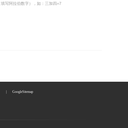
填写阿拉伯数字），如：三加四=7
们
|
GoogleSitemap