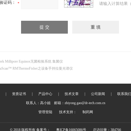
验证码：
请输入计算结果（
erk Millipore Equinox无菌检验系统 集菌仪
ruScan™ RMThermoFisher之设备手持拉曼光谱仪
|
资质证书
|
产品中心
|
技术文章
|
公司新闻
|
联系我
联系人：高小姐 邮箱：zhiyong.gao@dr-tech.com.cn
管理登陆
技术支持：
制药网
© 2018 版权所有 备案号：
粤ICP备16065086号
总访问量：384766