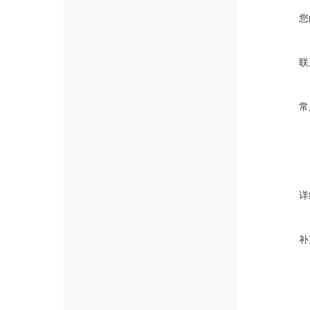
您
联
常
详
补