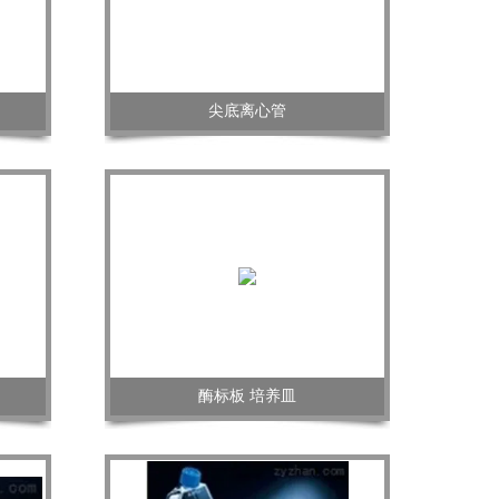
电话
尖底离心管
酶标板 培养皿