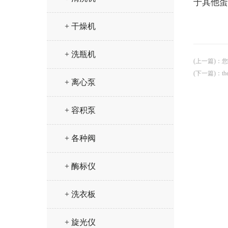
于其他蛋
+ 干燥机
+ 洗瓶机
(上一篇)
：
您
(下一篇)
：
t
+ 离心泵
+ 容积泵
+ 各种阀
+ 酶标仪
+ 洗衣板
+ 旋光仪