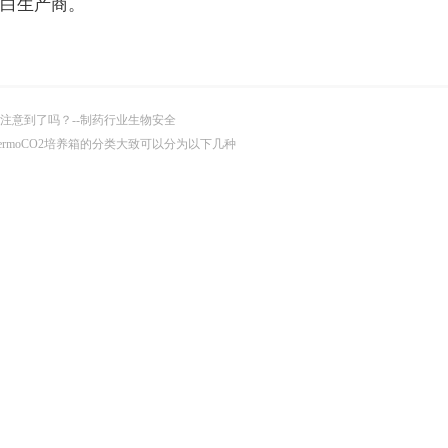
白生产商。
注意到了吗？--制药行业生物安全
hermoCO2培养箱的分类大致可以分为以下几种