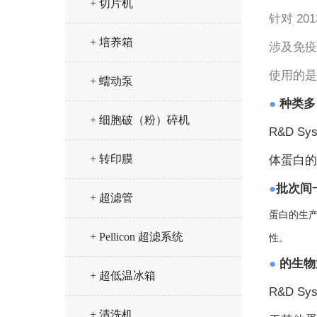
+ 切片机
针对 20
+ 培养箱
涉及免疫
使用的是 
+ 蠕动泵
●
种类多
+ 细胞破（粉）碎机
R&D Sy
+ 转印膜
体蛋白的
●
批次间
+ 超滤管
蛋白的生产
+ Pellicon 超滤系统
性。
●
的生物
+ 超低温冰箱
R&D Sy
+ 清洗机