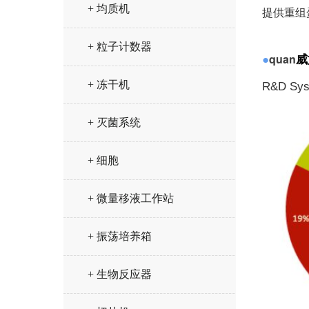
+ 均质机
提供重组
+ 粒子计数器
quan
●
威
+ 冻干机
R&D Sy
+ 灭菌系统
+ 细胞
+ 微量移液工作站
+ 振荡培养箱
+ 生物反应器