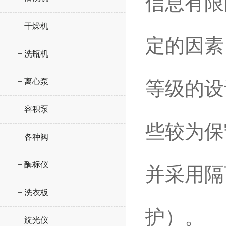
信息有限
+ 干燥机
定的因素
+ 洗瓶机
+ 离心泵
等级的设
+ 容积泵
些较为保
+ 各种阀
+ 酶标仪
并采用隔
+ 洗衣板
护）。
+ 旋光仪