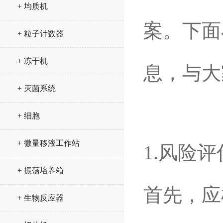
+ 均质机
案。下面
+ 粒子计数器
+ 冻干机
息，与大
+ 灭菌系统
+ 细胞
+ 微量移液工作站
1.
风险评
+ 振荡培养箱
首先，应
+ 生物反应器