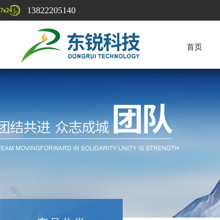
13822205140
首页