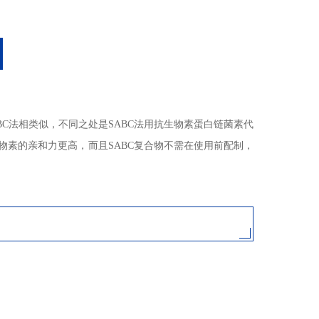
电话
）法方法和ABC法相类似，不同之处是SABC法用抗生物素蛋白链菌素代
物素的亲和力更高，而且SABC复合物不需在使用前配制，