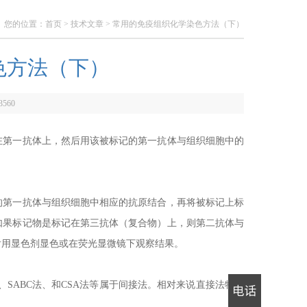
您的位置：
首页
>
技术文章
> 常用的免疫组织化学染色方法（下）
色方法（下）
3560
在第一抗体上，然后用该被标记的第一抗体与组织细胞中的
的第一抗体与组织细胞中相应的抗原结合，再将被标记上标
如果标记物是标记在第三抗体（复合物）上，则第二抗体与
后用显色剂显色或在荧光显微镜下观察结果。
-P）法、SABC法、和CSA法等属于间接法。相对来说直接法特异