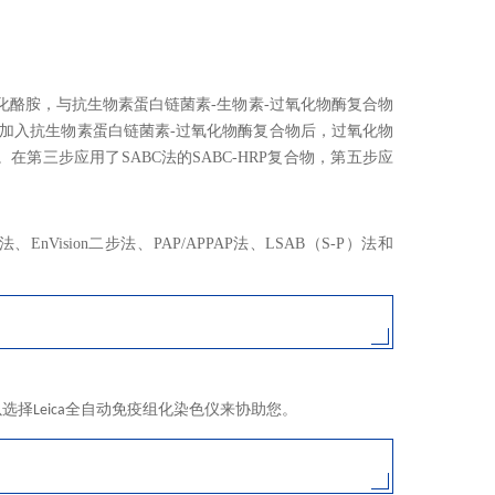
化酪胺，与抗生物素蛋白链菌素
-
生物素
-
过氧化物酶复合物
加入抗生物素蛋白链菌素
-
过氧化物酶复合物后，过氧化物
。
在第三步应用了SABC法的SABC-HRP复合物，第五步应
ision二步法、PAP/APPAP法、LSAB（S-P）法和
以选择
全自动免疫组化染色仪来协助您。
Leica