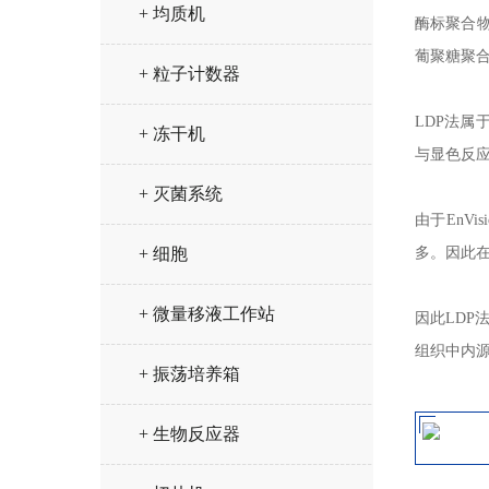
+ 均质机
酶标聚合物法
葡聚糖聚合
+ 粒子计数器
LDP法属
+ 冻干机
与显色反
+ 灭菌系统
由于EnV
+ 细胞
多。因此
+ 微量移液工作站
因此LDP
组织中内源
+ 振荡培养箱
+ 生物反应器