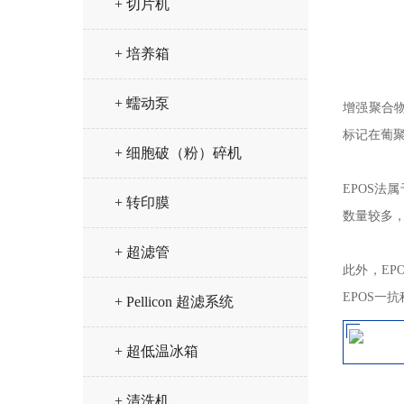
+ 切片机
+ 培养箱
+ 蠕动泵
增强聚合物一
标记在葡聚
+ 细胞破（粉）碎机
EPOS法
+ 转印膜
数量较多，
+ 超滤管
此外，EP
EPOS一
+ Pellicon 超滤系统
+ 超低温冰箱
+ 清洗机