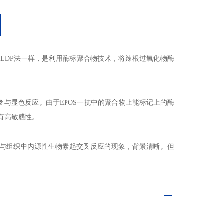
聚合物法，和LDP法一样，是利用酶标聚合物技术，将辣根过氧化物酶
参与显色反应。由于EPOS一抗中的聚合物上能标记上的酶
有高敏感性。
物素与组织中内源性生物素起交叉反应的现象，背景清晰。但