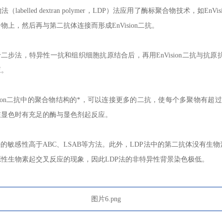
（labelled dextran polymer，LDP）法应用了酶标聚合物技术
物上，然后再与第二抗体连接而形成EnVision二抗。
于二步法，特异性一抗和组织细胞抗原结合后，再用EnVision二抗与抗原抗
应。
ision二抗中的聚合物结构的*，可以连接更多的二抗，使每个多聚物有
在显色时有充足的酶与显色剂起反应。
法的敏感性高于ABC、LSAB等方法。此外，LDP法中的第二抗体没有生
性生物素起交叉反应的现象，因此LDP法的非特异性背景染色极低。