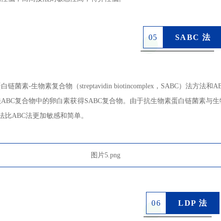
0
5
SABC 法
链菌素-生物素复合物（streptavidin biotincomplex，SABC
法ABC复合物中的卵白素获得SABC复合物。
由于抗生物素蛋白链菌素与生
C法比ABC法更加敏感和简单。
0
6
LDP 法