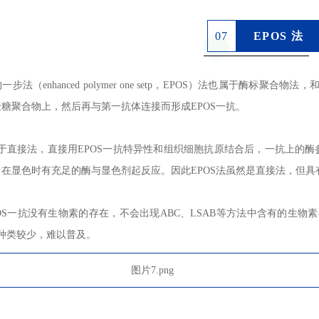
0
7
EPOS 法
步法（enhanced polymer one setp，EPOS）法也属于酶标
糖聚合物上，然后再与第一抗体连接而形成EPOS一抗。
属于直接法，直接用EPOS一抗特异性和组织细胞抗原结合后，一抗上的酶
在显色时有充足的酶与显色剂起反应。因此EPOS法虽然是直接法，但具
OS一抗没有生物素的存在，不会出现ABC、LSAB等方法中含有的生
抗种类较少，难以普及。