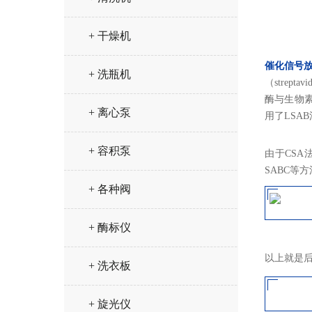
+ 干燥机
催化信号
+ 洗瓶机
（
streptavi
酶与生物
+ 离心泵
用了LSAB
+ 容积泵
由于CSA
SABC等
+ 各种阀
+ 酶标仪
以上就是
+ 洗衣板
+ 旋光仪