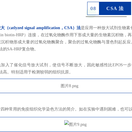
0
8
CSA 法
放大（
catlyzed signal amplification
，
CSA
）法
是应用一种放大试剂生物素
din biotin-HRP
）连接，在过氧化物酶作用下形成大量的生物素沉积物，再
素沉积物形成大量的过氧化物酶聚合，聚合的过氧化物酶与显色剂起反应
法的SA-HRP复合物。
法加入了催化信号放大试剂，使信号不断放大，因此敏感性比EPOS一步法、EnV
方法高。特别适用于检测较弱的组织抗原。
后四种常用的免疫组织化学染色方法的简介。如在实验中遇到困难，也可