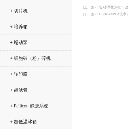
(上一篇)
：
告别“手忙脚乱” |
+ 切片机
(下一篇)
：
Duolink®PLA
+ 培养箱
+ 蠕动泵
+ 细胞破（粉）碎机
+ 转印膜
+ 超滤管
+ Pellicon 超滤系统
+ 超低温冰箱