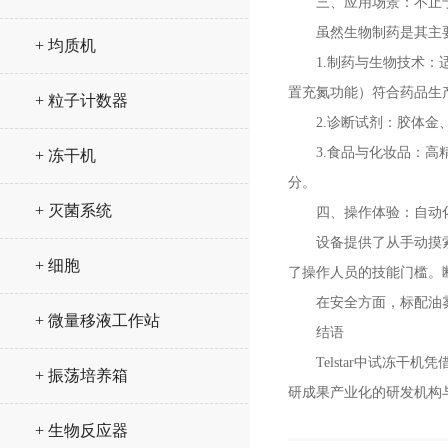
三、应用场景：不止
虽然生物制药是其主要战场
+ 均质机
1.制药与生物技术：适
置充氮功能）符合药品生
+ 粒子计数器
2.诊断试剂：胶体金、
3.食品与化妆品：高精
+ 冻干机
分。
+ 灭菌系统
四、操作体验：自动化
设备提供了从手动摸索到
+ 细胞
了操作人员的技能门槛。
在安全方面，标配油雾过
+ 微量移液工作站
结语
Telstar中试冻干机
+ 振荡培养箱
研成果产业化的研发机构
+ 生物反应器