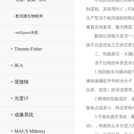
中试阶段的核心目标并非
制逻辑。其采用PLC（
- 默克微生物检测
生产型冻干机同源的控制
被真实地复现，极大降低
- millipore水机
数据记录能力是另一大亮
据不仅是优化工艺的宝贵资
+ Thermo Fisher
二、性能基石：大捕冰
冻干过程的本质是水分
+ IKA
1.强劲制冷与捕冰能力：
够快速捕捉升华的水分子，
+ 显微镜
白质、疫苗）的深冻需求
+ 光度计
2.精准的层板温控：采用
板各点温差小，样品受热
+ 成像系统
3.可靠的真空系统：配备
动），有效防止水分进入
+ MACS Miltenyi