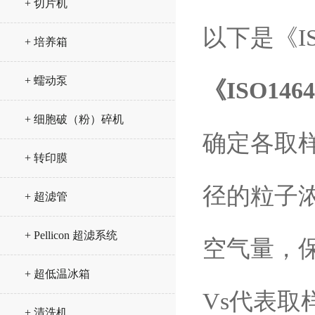
+ 切片机
以下是《ISO
+ 培养箱
+ 蠕动泵
《ISO14
+ 细胞破（粉）碎机
确定各取
+ 转印膜
径的粒子
+ 超滤管
+ Pellicon 超滤系统
空气量，
+ 超低温冰箱
Vs代表取
+ 清洗机