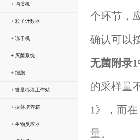
+ 均质机
个环节，
+ 粒子计数器
确认可以按
+ 冻干机
+ 灭菌系统
无菌附录1
+ 细胞
的采样量不
+ 微量移液工作站
1》，而在
+ 振荡培养箱
+ 生物反应器
量。