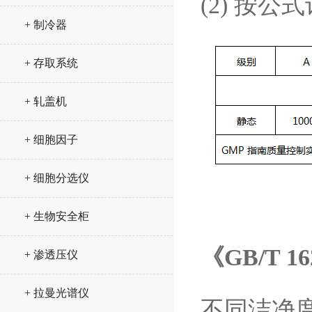
(2) 按
+ 制冷器
+ 存取系统
+ 轧盖机
+ 细胞因子
+ 细胞分选仪
+ 生物安全柜
《GB/T 1
+ 渗透压仪
+ 拉曼光谱仪
不同洁净