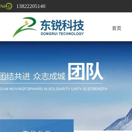
13822205140
首页