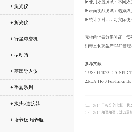
▶使用浓度测试：不同浓
+ 旋光仪
▶表面挑战测试：选择浓
▶统计学对比：对实际使
+ 折光仪
完整的消毒效果验证，需
+ 行星球磨机
消毒是制药生产GMP管
+ 振动筛
参考文献
+ 基因导入仪
1.USP34 1072 DISINFE
2.PDA TR70 Fundamentals of
+ 手套系列
+ 接头\\连接器
(上一篇)
：
干货分享|七招！挑
(下一篇)
：
知否知否，过滤器
+ 培养板/培养瓶