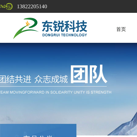
13822205140
首页