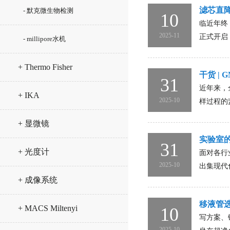
滤芯直
- 默克微生物检测
10
临近年终
2025-11
正式开启
- millipore水机
+ Thermo Fisher
干货 |
31
近年来，
+ IKA
2025-10
样过程的
+ 显微镜
实验室的“
31
+ 光度计
面对各行
2025-10
出集现代化
+ 成像系统
移液管选
+ MACS Miltenyi
10
写方案、
2025-10