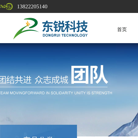
13822205140
首页